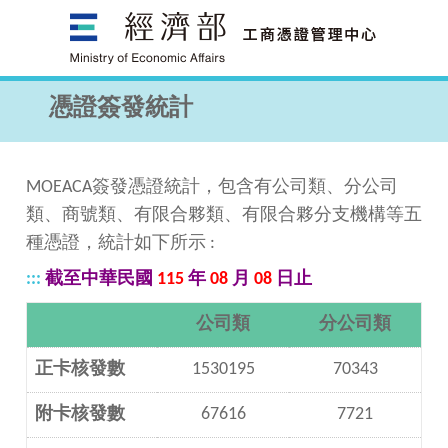
跳
到
主
要
憑證簽發統計
內
容
區
MOEACA簽發憑證統計，包含有公司類、分公司
塊
類、商號類、有限合夥類、有限合夥分支機構等五
種憑證，統計如下所示 :
:::
截至中華民國
115
年
08
月
08
日止
公司類
分公司類
正卡核發數
1530195
70343
附卡核發數
67616
7721