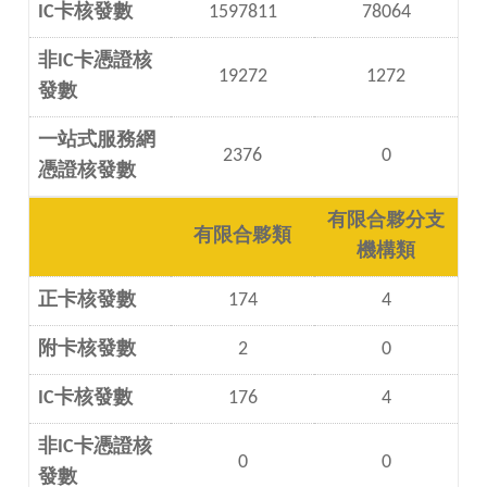
IC卡核發數
1597811
78064
非IC卡憑證核
19272
1272
發數
一站式服務網
2376
0
憑證核發數
有限合夥分支
有限合夥類
機構類
正卡核發數
174
4
附卡核發數
2
0
IC卡核發數
176
4
非IC卡憑證核
0
0
發數