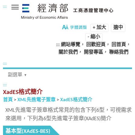
:::
跳
到
主
+ 加大
適中
要
- 縮小
內
:::
網站導覽
，
回歡迎頁
，
回首頁
，
容
關於我們
，
開發專區
，
聯絡我們
區
塊
:::
副選單
:::
XadES格式簡介
首頁
>
XML先進電子簽章
>
XadES格式簡介
XML先進電子簽章格式常見的包含下列6型，可視需求
來選用，下列為6型先進電子簽章(XAdES)簡介
基本型(XAdES-BES)